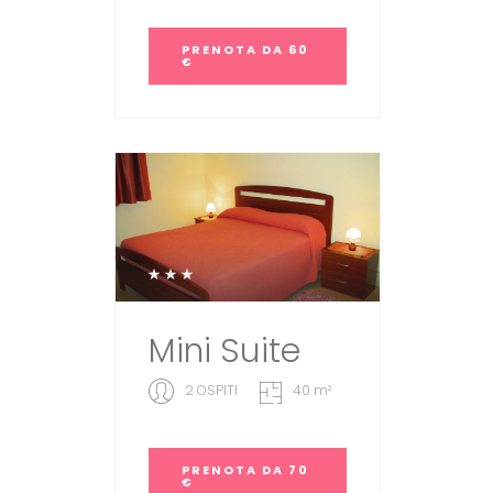
PRENOTA
DA 60
€
Mini Suite
2 OSPITI
40 m²
PRENOTA
DA 70
€