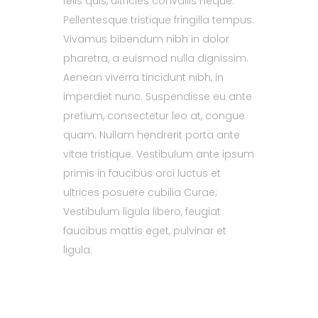
felis quis, ultricies convallis neque.
Pellentesque tristique fringilla tempus.
Vivamus bibendum nibh in dolor
pharetra, a euismod nulla dignissim.
Aenean viverra tincidunt nibh, in
imperdiet nunc. Suspendisse eu ante
pretium, consectetur leo at, congue
quam. Nullam hendrerit porta ante
vitae tristique. Vestibulum ante ipsum
primis in faucibus orci luctus et
ultrices posuere cubilia Curae;
Vestibulum ligula libero, feugiat
faucibus mattis eget, pulvinar et
ligula.